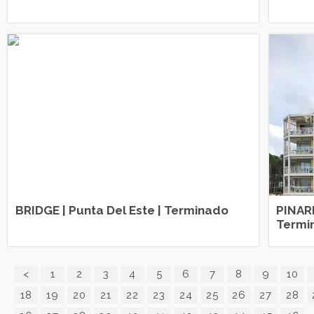
BRIDGE | Punta Del Este | Terminado
PINARE
Termi
<
1
2
3
4
5
6
7
8
9
10
18
19
20
21
22
23
24
25
26
27
28