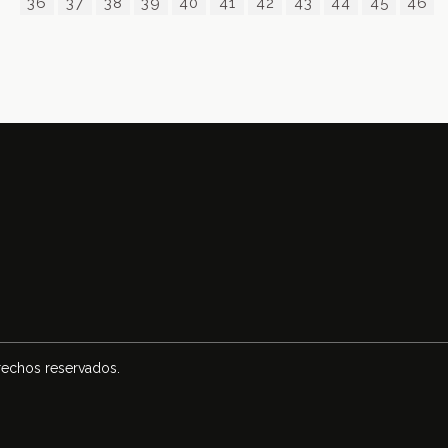
36
37
38
39
40
41
42
43
44
45
46
rechos reservados.