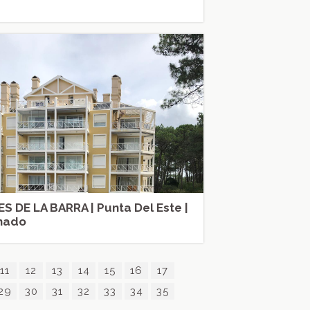
S DE LA BARRA | Punta Del Este |
nado
11
12
13
14
15
16
17
29
30
31
32
33
34
35