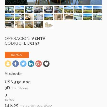
OPERACIÓN:
VENTA
CÓDIGO:
LIJ5293
EDIFICIO
-
Mi selección
U$S 550.000
3D
Dormitorios
3
Baños
146.00
m2 apróx. (sup. total)