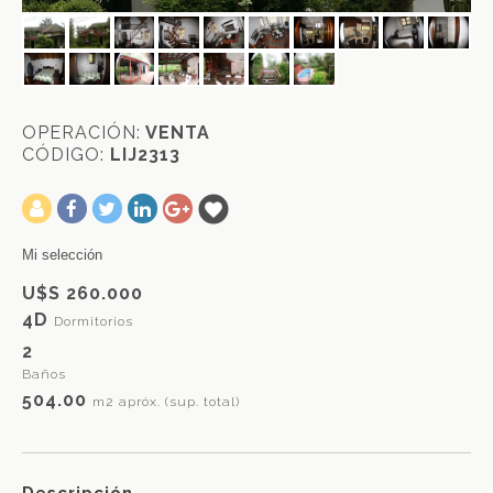
OPERACIÓN:
VENTA
CÓDIGO:
LIJ2313
-
Mi selección
U$S 260.000
4D
Dormitorios
2
Baños
504.00
m2 apróx. (sup. total)
Descripción