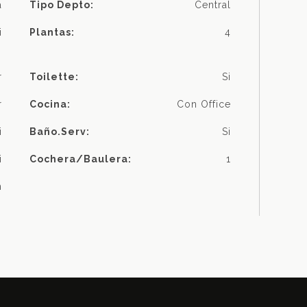
a
Tipo Depto:
Central
i
Plantas:
4
r
Toilette:
Si
r
Cocina:
Con Office
i
Baño.serv:
Si
i
Cochera/baulera:
1
n