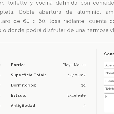
or, toilette y cocina definida con comed
pleta. Doble abertura de aluminio, am
claro de 60 x 60, losa radiante, cuenta c
opio donde podrá disfrutar de una hermosa vi
Cons
e
Barrio:
Playa Mansa
a
Superficie Total:
147.00m2
2
Dormitorios:
3d
2
Estado:
Excelente
a
Antigüedad:
2