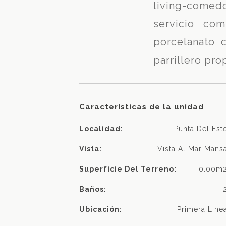
living-comed
servicio com
porcelanato 
parrillero pr
Características de la unidad
Localidad:
Punta Del Est
Vista:
Vista Al Mar Mans
Superficie Del Terreno:
0.00m
Baños:
Ubicación:
Primera Line