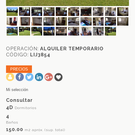
OPERACIÓN:
ALQUILER TEMPORARIO
CÓDIGO:
LIJ3854
PRECIOS
-
Mi selección
Consultar
4D
Dormitorios
4
Baños
150.00
m2 apróx. (sup. total)