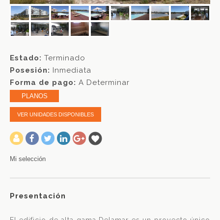
Estado:
Terminado
Posesión:
Inmediata
Forma de pago:
A Determinar
PLANOS
VER UNIDADES DISPONIBLES
-
Mi selección
Presentación
El edificio de alta gama Delamar es un proyecto único